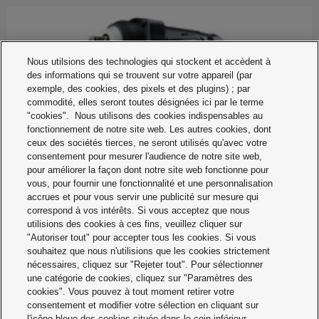
Nous utilsions des technologies qui stockent et accèdent à
des informations qui se trouvent sur votre appareil (par
exemple, des cookies, des pixels et des plugins) ; par
commodité, elles seront toutes désignées ici par le terme
"cookies". Nous utilisons des cookies indispensables au
fonctionnement de notre site web. Les autres cookies, dont
ceux des sociétés tierces, ne seront utilisés qu'avec votre
consentement pour mesurer l'audience de notre site web,
pour améliorer la façon dont notre site web fonctionne pour
vous, pour fournir une fonctionnalité et une personnalisation
accrues et pour vous servir une publicité sur mesure qui
correspond à vos intérêts. Si vous acceptez que nous
utilisions des cookies à ces fins, veuillez cliquer sur
"Autoriser tout" pour accepter tous les cookies. Si vous
Bouloneuse EY7552LJ2G / EY7552X
souhaitez que nous n'utilisions que les cookies strictement
Compact body length: 214mm
nécessaires, cliquez sur "Rejeter tout". Pour sélectionner
Lightweight 2.6kg
une catégorie de cookies, cliquez sur "Paramètres des
High power: max. 470Nm
cookies". Vous pouvez à tout moment retirer votre
New twin hammer block design
consentement et modifier votre sélection en cliquant sur
Battery capacity indication lamp
l'icône bleue des cookies située dans le coin inférieur