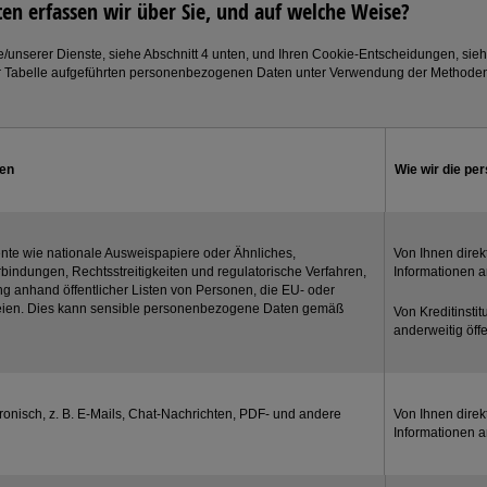
n erfassen wir über Sie, und auf welche Weise?
/unserer Dienste, siehe Abschnitt 4 unten, und Ihren Cookie-Entscheidungen, siehe
r Tabelle aufgeführten personenbezogenen Daten unter Verwendung der Methoden u
ten
Wie wir die p
ente wie nationale Ausweispapiere oder Ähnliches,
Von Ihnen direk
ndungen, Rechtsstreitigkeiten und regulatorische Verfahren,
Informationen 
g anhand öffentlicher Listen von Personen, die EU- oder
teien. Dies kann sensible personenbezogene Daten gemäß
Von Kreditinsti
anderweitig öffe
tronisch, z. B. E-Mails, Chat-Nachrichten, PDF- und andere
Von Ihnen direk
Informationen 