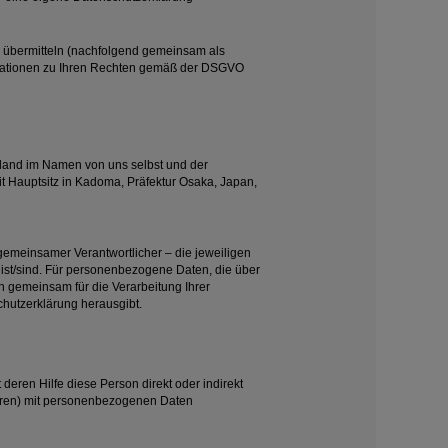
d übermitteln (nachfolgend gemeinsam als
formationen zu Ihren Rechten gemäß der DSGVO
land im Namen von uns selbst und der
Hauptsitz in Kadoma, Präfektur Osaka, Japan,
 gemeinsamer Verantwortlicher – die jeweiligen
ist/sind. Für personenbezogene Daten, die über
gemeinsam für die Verarbeitung Ihrer
hutzerklärung herausgibt.
eren Hilfe diese Person direkt oder indirekt
zieren) mit personenbezogenen Daten