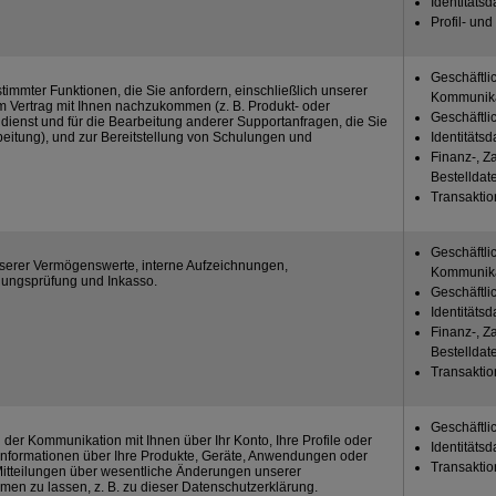
Identitätsd
Profil- un
Geschäftli
stimmter Funktionen, die Sie anfordern, einschließlich unserer
Kommunika
m Vertrag mit Ihnen nachzukommen (z. B. Produkt- oder
Geschäftli
ndienst und für die Bearbeitung anderer Supportanfragen, die Sie
eitung), und zur Bereitstellung von Schulungen und
Identitätsd
Finanz-, Z
Bestelldat
Transakti
Geschäftli
serer Vermögenswerte, interne Aufzeichnungen,
Kommunika
ungsprüfung und Inkasso.
Geschäftli
Identitätsd
Finanz-, Z
Bestelldat
Transakti
Geschäftli
der Kommunikation mit Ihnen über Ihr Konto, Ihre Profile oder
Identitätsd
 Informationen über Ihre Produkte, Geräte, Anwendungen oder
Transakti
Mitteilungen über wesentliche Änderungen unserer
en zu lassen, z. B. zu dieser Datenschutzerklärung.