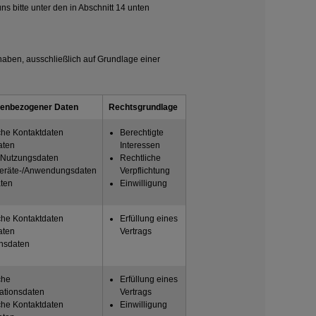
 bitte unter den in Abschnitt 14 unten
haben, ausschließlich auf Grundlage einer
nenbezogener Daten
Rechtsgrundlage
che Kontaktdaten
Berechtigte
aten
Interessen
d Nutzungsdaten
Rechtliche
Geräte-/Anwendungsdaten
Verpflichtung
ten
Einwilligung
che Kontaktdaten
Erfüllung eines
aten
Vertrags
onsdaten
che
Erfüllung eines
tionsdaten
Vertrags
che Kontaktdaten
Einwilligung