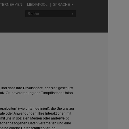
TERNEHMEN
MEDIAPOOL
SPRACHE
Akku-Bohrhammer
 und dass Ihre Privatsphäre jederzeit geschützt
nschutz-Grundverordnung der Europäischen Union
arbeiten“ (wie unten definiert), die Sie uns zur
räte oder Anwendungen, Ihre Interaktionen mit
mit uns in sozialen Medien oder anderweitig
 personenbezogenen Daten verarbeiten und eine
ür eine eigene Datenschutzerklärung