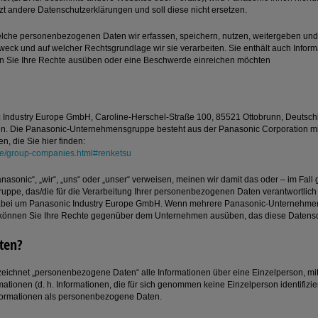
zt andere Datenschutzerklärungen und soll diese nicht ersetzen.
 welche personenbezogenen Daten wir erfassen, speichern, nutzen, weitergeben un
 Zweck und auf welcher Rechtsgrundlage wir sie verarbeiten. Sie enthält auch In
nn Sie Ihre Rechte ausüben oder eine Beschwerde einreichen möchten
 Industry Europe GmbH, Caroline-Herschel-Straße 100, 85521 Ottobrunn, Deutsch
Die Panasonic-Unternehmensgruppe besteht aus der Panasonic Corporation mit 
n, die Sie hier finden:
ile/group-companies.html#renketsu
nasonic“, „wir“, „uns“ oder „unser“ verweisen, meinen wir damit das oder – im Fall
pe, das/die für die Verarbeitung Ihrer personenbezogenen Daten verantwortlich 
 dabei um Panasonic Industry Europe GmbH. Wenn mehrere Panasonic-Unternehmen 
 können Sie Ihre Rechte gegenüber dem Unternehmen ausüben, das diese Datensc
ten?
ichnet „personenbezogene Daten“ alle Informationen über eine Einzelperson, mit d
rmationen (d. h. Informationen, die für sich genommen keine Einzelperson identifi
nformationen als personenbezogene Daten.