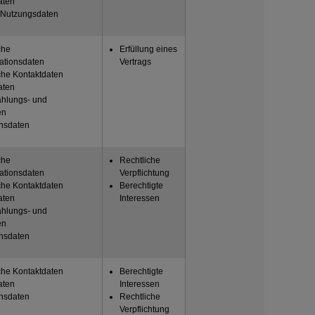
aten
d Nutzungsdaten
che
Erfüllung eines
tionsdaten
Vertrags
che Kontaktdaten
aten
ahlungs- und
en
onsdaten
che
Rechtliche
tionsdaten
Verpflichtung
che Kontaktdaten
Berechtigte
aten
Interessen
ahlungs- und
en
onsdaten
che Kontaktdaten
Berechtigte
aten
Interessen
onsdaten
Rechtliche
Verpflichtung