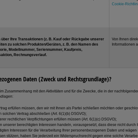
Cookie-Richtlin
 über Ihre Transaktionen (z. B. Kauf oder Rückgabe unserer
Von Ihnen direk
iten zu solchen Produkten/Geräten, z. B. den Namen des
Informationen 
orie, Modellnummer, Seriennummer, Kaufpreis,
saktion, Rechnungsverlauf.
bezogenen Daten (Zweck und Rechtsgrundlage)?
m Zusammenhang mit den Aktivitäten und für die Zwecke, die in der nachfolgenden 
ndlagen:
rag erfüllen müssen, den wir mit Ihnen als Partei schließen möchten oder geschl
 solchen Vertrag abschließen (Art. 6(1)(b) DSGVO);
rer rechtlichen Verpflichtungen erfüllen müssen (Art. 6(1)(c) DSGVO);
nserer berechtigten Interessen handeln, vorausgesetzt, dass diese nicht durch Ih
htigten Interessen für die Verarbeitung Ihrer personenbezogenen Daten und wägen
ssen stützen, haben Sie jederzeit ein Widerspruchsrecht gegen eine solche Verar