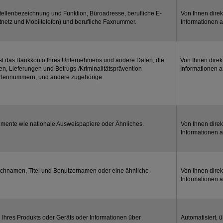
Stellenbezeichnung und Funktion, Büroadresse, berufliche E-
Von Ihnen direk
tnetz und Mobiltelefon) und berufliche Faxnummer.
Informationen 
st das Bankkonto Ihres Unternehmens und andere Daten, die
Von Ihnen direk
en, Lieferungen und Betrugs-/Kriminalitätsprävention
Informationen 
tkartennummern, und andere zugehörige
kumente wie nationale Ausweispapiere oder Ähnliches.
Von Ihnen direk
Informationen 
achnamen, Titel und Benutzernamen oder eine ähnliche
Von Ihnen direk
Informationen 
 Ihres Produkts oder Geräts oder Informationen über
Automatisiert, 