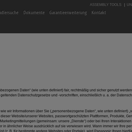
ASSEMBLY TOOLS
UN
ndlersuche
Dokumente
Garantieerweiterung
Kontakt
uber
Akku-Ergoschrauber
Akku-Schlagbohrschrauber
eifer
Akku-Kartuschenpistolen
Zubehör
nbezogenen Daten“ (wie unten definiert) fair, rechtmäßig und sicher genutzt werden
er geltenden Datenschutzgesetze und -vorschriften, einschließlich u. a. der Date
 wie wir Informationen über Sie („personenbezogene Daten“, wie unten definiert) „ver
g dieser Website/unserer Websites, passwortgeschützten Plattformen, Produkte, Ge
arketingmitteilungen (gemeinsam: unsere „Dienste“) oder bei Ihren Interaktionen 
der in ähnlicher Weise ausdrücklich auf sie verwiesen wird. Wann immer wir Ihre
st (z. B. für bestimmte andere Websites oder Portale), wird Panasonic Ihnen hierf