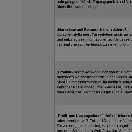
nahegelegene WLAN-Zugangspunkte und Mobilf
übermittelt werden können.
„
Marketing- und Kommunikationsdaten
“: Umf
Spracheinstellungen. Wir verfolgen auch nach,
und nutzen diese Informationen zur Verbesser
Informationen zur Verfügung zu stellen und um 
„
Produkt-/Geräte-/Anwendungsdaten
“: Umfas
drahtlosen Netzwerkschnittstelle des Geräts 
Mobilfunknetzinformationen, Ihr mobiles Betri
Zeitzoneneinstellungen, Ihre IP-Adresse, Betr
oder Gerät, das Sie für den Zugriff auf die Die
„
Profil- und Nutzungsdaten
“: Umfasst Informa
erfasst werden, z. B. Zeit und Dauer Ihrer Nu
Sie zu uns gekommen sind, von Ihnen angeklick
besuchte Seiten, Ihren Web-Browsing-Verlauf,