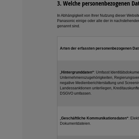
3. Welche personenbezogenen Date
In Abhängigkeit von Ihrer Nutzung dieser Website
Panasonic einige oder alle der in nachstehende
genannt sind.
Arten der erfassten personenbezogenen Da
„
Hintergrunddaten“
: Umfasst Identitätsdokum
Unternehmenszugehörigkeiten, Regierungsverbi
negative Medienberichterstattung und Screenin
Landessanktionen unterliegen, Kreditauskunf
DSGVO umfassen.
„
Geschäftliche Kommunikationsdaten“
: Elek
Dokumentdateien.