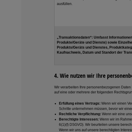
ausfüllen.
„Transaktionsdaten“:
Umfasst Informationen
Produkte/Geräte und Dienste) sowie Einzelhe
Produkts/Geräts und Dienstes, Produktkateg
Kaufnachweis, Datum und Standort der Tran
4. Wie nutzen wir Ihre personen
Wir verarbeiten Ihre personenbezogenen Daten i
auf eine oder mehrere der folgenden Rechtsgru
Erfüllung eines Vertrags:
Wenn wir einen Vert
Schritte unternehmen müssen, bevor wir einen
Rechtliche Verpflichtung:
Wenn wir eine unse
Berechtigte Interessen:
Wenn wir im Rahmen u
6(1)(f) DSGVO). Wir beurteilen unsere berec
Wenn wir uns auf unsere berechtigten Intere