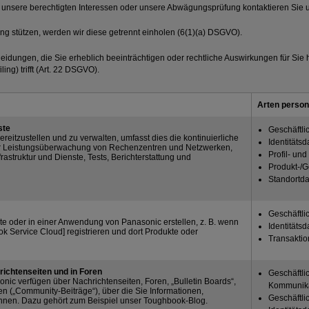
unsere berechtigten Interessen oder unsere Abwägungsprüfung kontaktieren Sie uns
ung stützen, werden wir diese getrennt einholen (6(1)(a) DSGVO).
eidungen, die Sie erheblich beeinträchtigen oder rechtliche Auswirkungen für Sie 
ing) trifft (Art. 22 DSGVO).
Arten perso
ste
Geschäftli
eitzustellen und zu verwalten, umfasst dies die kontinuierliche
Identitätsd
 der Leistungsüberwachung von Rechenzentren und Netzwerken,
Profil- un
frastruktur und Dienste, Tests, Berichterstattung und
Produkt-/
Standortda
Geschäftli
ite oder in einer Anwendung von Panasonic erstellen, z. B. wenn
Identitätsd
k Service Cloud] registrieren und dort Produkte oder
Transakti
ichtenseiten und in Foren
Geschäftli
c verfügen über Nachrichtenseiten, Foren, „Bulletin Boards“,
Kommunika
n („Community-Beiträge“), über die Sie Informationen,
Geschäftli
nnen. Dazu gehört zum Beispiel unser Toughbook-Blog.