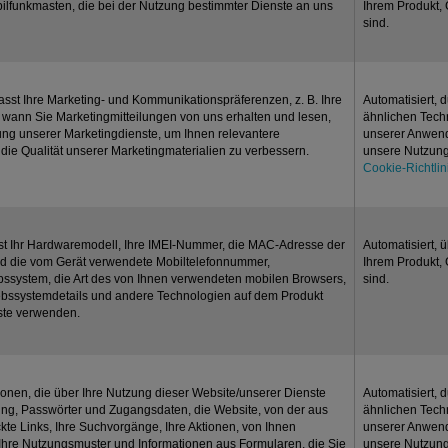
unkmasten, die bei der Nutzung bestimmter Dienste an uns
Ihrem Produkt,
sind.
asst Ihre Marketing- und Kommunikationspräferenzen, z. B. Ihre
Automatisiert,
 wann Sie Marketingmitteilungen von uns erhalten und lesen,
ähnlichen Techn
ung unserer Marketingdienste, um Ihnen relevantere
unserer Anwend
die Qualität unserer Marketingmaterialien zu verbessern.
unsere Nutzung 
Cookie-Richtlin
st Ihr Hardwaremodell, Ihre IMEI-Nummer, die MAC-Adresse der
Automatisiert, 
und die vom Gerät verwendete Mobiltelefonnummer,
Ihrem Produkt,
ebssystem, die Art des von Ihnen verwendeten mobilen Browsers,
sind.
iebssystemdetails und andere Technologien auf dem Produkt
nste verwenden.
tionen, die über Ihre Nutzung dieser Website/unserer Dienste
Automatisiert,
tzung, Passwörter und Zugangsdaten, die Website, von der aus
ähnlichen Techn
te Links, Ihre Suchvorgänge, Ihre Aktionen, von Ihnen
unserer Anwend
 Ihre Nutzungsmuster und Informationen aus Formularen, die Sie
unsere Nutzung 