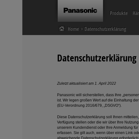
Produkte
Hä
Home
Datenschutzerklärung
Akku-Bohrschrauber
Akku-Knickschra
Akku-Sägen
Akku-Winkelschl
Datenschutzerklärung
Zuletzt aktualisiert am 1. April 2022
Panasonic will sicherstellen, dass Ihre „persone
ist. Wir legen großen Wert auf die Einhaltung d
(EU-Verordnung 2016/679, „DSGVO“).
Diese Datenschutzerklärung soll Ihnen mitteilen,
Verfügung stellen oder die wir über Ihre Nutzun
unserem Kundendienst oder Ihre Anmeldung für M
erfassen. Sie gilt auch, wenn über einen Link o
abweichende Datenschutzerklärung erforderlich i