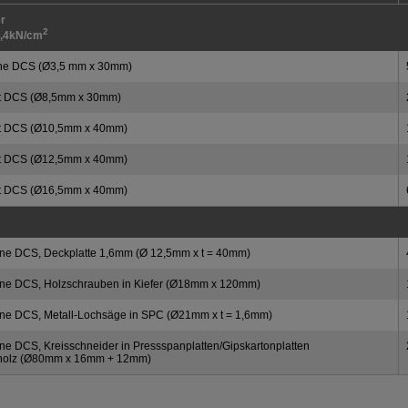
r
2
2,4kN/cm
ne DCS (Ø3,5 mm x 30mm)
it DCS (Ø8,5mm x 30mm)
it DCS (Ø10,5mm x 40mm)
it DCS (Ø12,5mm x 40mm)
it DCS (Ø16,5mm x 40mm)
ne DCS, Deckplatte 1,6mm (Ø 12,5mm x t = 40mm)
ne DCS, Holzschrauben in Kiefer (Ø18mm x 120mm)
ne DCS, Metall-Lochsäge in SPC (Ø21mm x t = 1,6mm)
ne DCS, Kreisschneider in Pressspanplatten/Gipskartonplatten
rholz (Ø80mm x 16mm + 12mm)