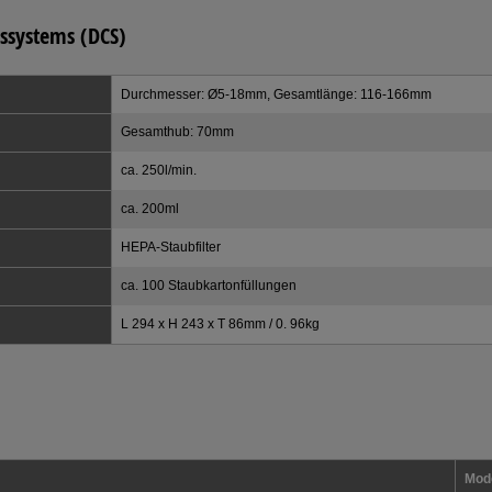
gssystems (DCS)
Durchmesser: Ø5-18mm, Gesamtlänge: 116-166mm
Gesamthub: 70mm
ca. 250l/min.
ca. 200ml
HEPA-Staubfilter
ca. 100 Staubkartonfüllungen
L 294 x H 243 x T 86mm / 0. 96kg
Mode