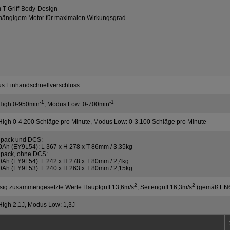
 T-Griff-Body-Design
bhängigem Motor für maximalen Wirkungsgrad
s Einhandschnellverschluss
-1
-1
High 0-950min
, Modus Low: 0-700min
igh 0-4.200 Schläge pro Minute, Modus Low: 0-3.100 Schläge pro Minute
upack und DCS:
,0Ah (EY9L54): L 367 x H 278 x T 86mm / 3,35kg
upack, ohne DCS:
,0Ah (EY9L54): L 242 x H 278 x T 80mm / 2,4kg
,0Ah (EY9L53): L 240 x H 263 x T 80mm / 2,15kg
2
2
sig zusammengesetzte Werte Hauptgriff 13,6m/s
, Seitengriff 16,3m/s
(gemäß EN6
igh 2,1J, Modus Low: 1,3J