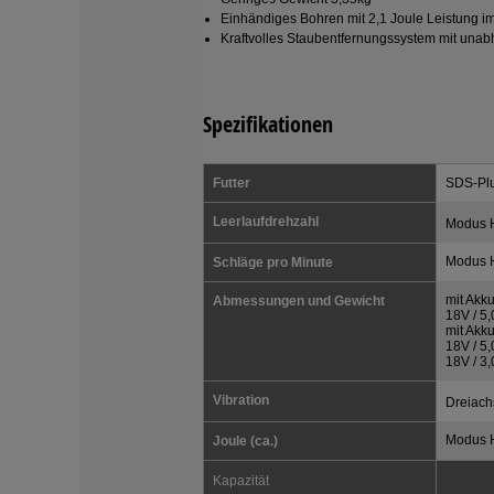
Einhändiges Bohren mit 2,1 Joule Leistung im
Kraftvolles Staubentfernungssystem mit una
Spezifikationen
Futter
SDS-Plu
Leerlaufdrehzahl
Modus 
Modus H
Schläge pro Minute
mit Akk
Abmessungen und Gewicht
18V / 5
mit Akk
18V / 5
18V / 3
Vibration
Dreiach
Modus H
Joule (ca.)
Kapazität