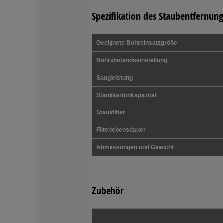
Spezifikation des Staubentfernun
Geeignete Bohreinsatzgröße
Bohrabstandseinstellung
Saugleistung
Staubkartonkapazität
Staubfilter
Filterlebensdauer
Abmessungen und Gewicht
Zubehör