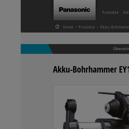
Produkte
Hä
Home
Produkte
Akku-Bohrham
Akku-Bohrschrauber
Akku-Knickschra
Akku-Sägen
Akku-Winkelschl
Übersich
Akku-Bohrhammer EY