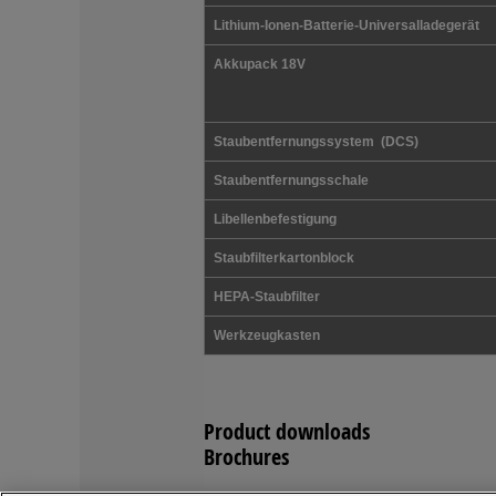
Lithium-Ionen-Batterie-Universalladegerät
Akkupack 18V
Staubentfernungssystem (DCS)
Staubentfernungsschale
Libellenbefestigung
Staubfilterkartonblock
HEPA-Staubfilter
Werkzeugkasten
Product downloads
Brochures