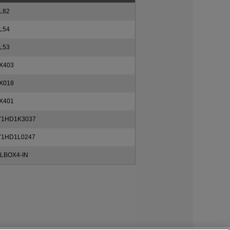
L82
L54
L53
X403
X018
X401
1HD1K3037
1HD1L0247
LBOX4-IN