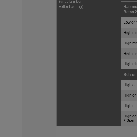
(ungefähr bei
voller Ladung)
Hamme
Beton 
Low oh
High m
High m
High m
High m
Bohrer
High oh
High oh
High oh
High oh
+ Sper