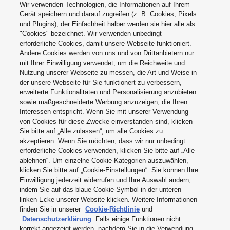
Akku Kompatibilität / Anwendungsdauer
Wir verwenden Technologien, die Informationen auf Ihrem
Gerät speichern und darauf zugreifen (z. B. Cookies, Pixels
Akkupack
Artikelnummer
Hoch
Niedrig
und Plugins); der Einfachheit halber werden sie hier alle als
"Cookies" bezeichnet. Wir verwenden unbedingt
18V
5,0Ah
EY9L54
ca. 30 min.
ca. 100 min.
erforderliche Cookies, damit unsere Webseite funktioniert.
Andere Cookies werden von uns und von Drittanbietern nur
4,2Ah
EY9L51
ca. 25 min.
ca. 85 min.
mit Ihrer Einwilligung verwendet, um die Reichweite und
3,0Ah
EY9L53
ca. 18 min.
ca. 60 min.
Nutzung unserer Webseite zu messen, die Art und Weise in
der unsere Webseite für Sie funktionert zu verbessern,
2,0Ah
EY9L52
ca. 12 min.
ca. 40 min.
erweiterte Funktionalitäten und Personalisierung anzubieten
sowie maßgeschneiderte Werbung anzuzeigen, die Ihren
14,4V
4,2Ah
EY9L45
ca. 38 min.
ca. 67 min.
Interessen entspricht. Wenn Sie mit unserer Verwendung
von Cookies für diese Zwecke einverstanden sind, klicken
2,0Ah
EY9L47
ca. 18 min.
ca. 32 min.
Sie bitte auf „Alle zulassen“, um alle Cookies zu
akzeptieren. Wenn Sie möchten, dass wir nur unbedingt
erforderliche Cookies verwenden, klicken Sie bitte auf „Alle
ablehnen“. Um einzelne Cookie-Kategorien auszuwählen,
klicken Sie bitte auf „Cookie-Einstellungen“. Sie können Ihre
Standardzubehör
Einwilligung jederzeit widerrufen und Ihre Auswahl ändern,
indem Sie auf das blaue Cookie-Symbol in der unteren
Bodenbürste
WEY3782K7617
Staubfilter
WEY37A3L0247
linken Ecke unserer Website klicken. Weitere Informationen
Fugendüse
WEY37A3K7557
Filtergitter
WEY37A3W3037
finden Sie in unserer
Cookie-Richtlinie
und
Datenschutzerklärung
. Falls einige Funktionen nicht
Verlängerungsrohr
WEY37A3K7307
Schutzfilter
WEY3780L0138
korrekt angezeigt werden, nachdem Sie in die Verwendung