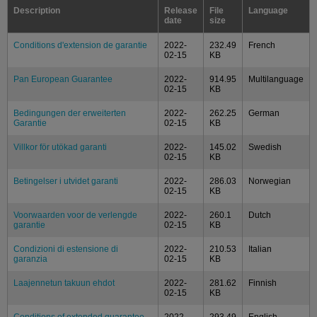
Description
Release
File
Language
date
size
Conditions d'extension de garantie
2022-
232.49
French
02-15
KB
Pan European Guarantee
2022-
914.95
Multilanguage
02-15
KB
Bedingungen der erweiterten
2022-
262.25
German
Garantie
02-15
KB
Villkor för utökad garanti
2022-
145.02
Swedish
02-15
KB
Betingelser i utvidet garanti
2022-
286.03
Norwegian
02-15
KB
Voorwaarden voor de verlengde
2022-
260.1
Dutch
garantie
02-15
KB
Condizioni di estensione di
2022-
210.53
Italian
garanzia
02-15
KB
Laajennetun takuun ehdot
2022-
281.62
Finnish
02-15
KB
Conditions of extended guarantee
2022-
293.49
English