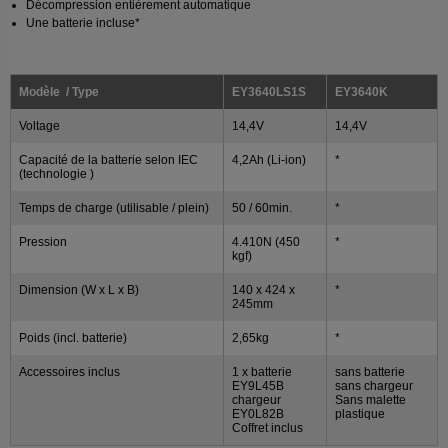
Décompression entièrement automatique
Une batterie incluse*
Modèle / Type
EY3640LS1S
EY3640K
Voltage
14,4V
14,4V
Capacité de la batterie selon IEC
4,2Ah (Li-ion)
*
(technologie )
Temps de charge (utilisable / plein)
50 / 60min.
*
Pression
4.410N (450
*
kgf)
Dimension (W x L x B)
140 x 424 x
*
245mm
Poids (incl. batterie)
2,65kg
*
Accessoires inclus
1 x batterie
sans batterie
EY9L45B
sans chargeur
chargeur
Sans malette
EY0L82B
plastique
Coffret inclus