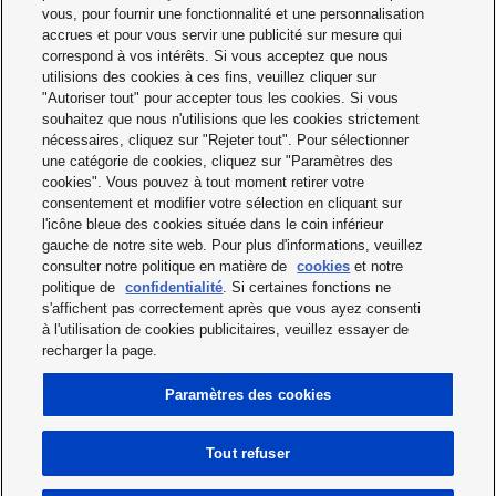
Ladezeiten
02-15
KB
vous, pour fournir une fonctionnalité et une personnalisation
accrues et pour vous servir une publicité sur mesure qui
Standaard- en speciale toebehoren-
2022-
75.2
Dutch
overzicht, oplaadtijd
02-15
KB
correspond à vos intérêts. Si vous acceptez que nous
utilisions des cookies à ces fins, veuillez cliquer sur
Overview standard / optional
2022-
75.11
English
"Autoriser tout" pour accepter tous les cookies. Si vous
accessories / charging times
02-15
KB
souhaitez que nous n'utilisions que les cookies strictement
nécessaires, cliquez sur "Rejeter tout". Pour sélectionner
Operating Instructions
une catégorie de cookies, cliquez sur "Paramètres des
cookies". Vous pouvez à tout moment retirer votre
consentement et modifier votre sélection en cliquant sur
l'icône bleue des cookies située dans le coin inférieur
Description
Release
File
Language
date
size
gauche de notre site web. Pour plus d'informations, veuillez
consulter notre politique en matière de
cookies
et notre
Operating Instructions Sealing Gun
2012-
2.65
Multilanguage
politique de
confidentialité
. Si certaines fonctions ne
EY3640 / EY3641
07-31
MB
s'affichent pas correctement après que vous ayez consenti
à l'utilisation de cookies publicitaires, veuillez essayer de
recharger la page.
Print
Paramètres des cookies
Top
Tout refuser
© 2025 Panasonic Industry Europe GmbH