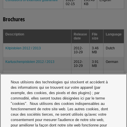
02-15
KB
Brochures
Description
Release
File
Language
date
size
Kitpistolen 2012 / 2013
2012-
3.46
Dutch
10-29
MB
Kartuschenpistolen 2012 / 2013
2012-
3.91
German
10-29
MB
Sealing Guns 2012 / 2013
2012-
3.78
English
10-29
MB
Nous utilsions des technologies qui stockent et accèdent à
des informations qui se trouvent sur votre appareil (par
Catalogues
exemple, des cookies, des pixels et des plugins) ; par
commodité, elles seront toutes désignées ici par le terme
"cookies". Nous utilisons des cookies indispensables au
fonctionnement de notre site web. Les autres cookies, dont
Description
Release
File
Language
date
size
ceux des sociétés tierces, ne seront utilisés qu'avec votre
consentement pour mesurer l'audience de notre site web,
Standard-, Sonderzubehör-Übersicht,
2022-
81.37
German
pour améliorer la façon dont notre site web fonctionne pour