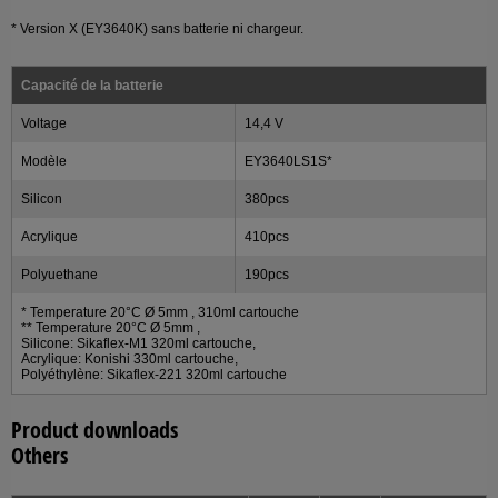
* Version X (EY3640K) sans batterie ni chargeur.
Capacité de la batterie
Voltage
14,4 V
Modèle
EY3640LS1S*
Silicon
380pcs
Acrylique
410pcs
Polyuethane
190pcs
* Temperature 20°C Ø 5mm , 310ml cartouche
** Temperature 20°C Ø 5mm ,
Silicone: Sikaflex-M1 320ml cartouche,
Acrylique: Konishi 330ml cartouche,
Polyéthylène: Sikaflex-221 320ml cartouche
Product downloads
Others