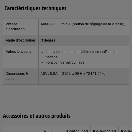
Caractéristiques techniques
Vitesse
6000-20000 min-1 (bouton de réglage de la vitesse)
d’oscillation
Angle d’oscillation
3 degrés
Autres fonctions
Indicateur de batterie faible / surchauffe de la
batterie
Fonction de verrouillage
Dimensions &
18V / 5,0Ah : 310 L x 99 H x 72 l / 1,95kg
poids
Accessoires et autres produits
Modèle
EY46A5LJ2G
EY46A5PN2G
EY46