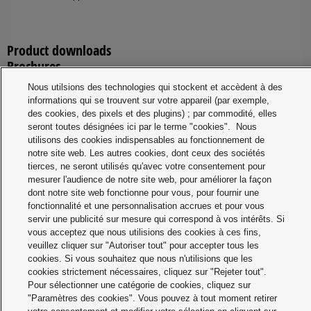
Product downloads
Brochures
Nous utilsions des technologies qui stockent et accèdent à des
informations qui se trouvent sur votre appareil (par exemple,
Description
Release
File
Language
des cookies, des pixels et des plugins) ; par commodité, elles
date
size
seront toutes désignées ici par le terme "cookies". Nous
Multitool EY46A5
2019-
1.39
German
utilisons des cookies indispensables au fonctionnement de
07-31
MB
notre site web. Les autres cookies, dont ceux des sociétés
tierces, ne seront utilisés qu'avec votre consentement pour
Multi-Tool EY46A5
2019-
664.22
English
mesurer l'audience de notre site web, pour améliorer la façon
07-31
KB
dont notre site web fonctionne pour vous, pour fournir une
Multi-Tool EY46A5
2019-
1.02
French
fonctionnalité et une personnalisation accrues et pour vous
07-31
MB
servir une publicité sur mesure qui correspond à vos intérêts. Si
vous acceptez que nous utilisions des cookies à ces fins,
Multitool EY46A5
2019-
657.32
Dutch
veuillez cliquer sur "Autoriser tout" pour accepter tous les
07-31
KB
cookies. Si vous souhaitez que nous n'utilisions que les
cookies strictement nécessaires, cliquez sur "Rejeter tout".
Pour sélectionner une catégorie de cookies, cliquez sur
Print
"Paramètres des cookies". Vous pouvez à tout moment retirer