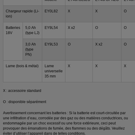
Chargeur rapide (Li-
EY0L82
X
X
O
ion)
Batteries
5,0 Ah
EY9L54
X x2
O
O
18V
(type LJ)
3,0 Ah
EY9L53
O
X x2
O
(type
PN)
Lame (bois & métal)
Lame
X
X
X
universelle
35 mm
X : accessoire standard
O : disponible séparément
Avertissement concernant les batteries : Si la batterie est court-circuitée par
une infiltration d’eau, corrodée par des gaz ou des matières conductrices, ou
endommagée par un choc excessif ou une force extérieure, ceci peut
provoquer des émanations de fumée, des flammes ou des dégâts. Veuillez
éviter d’utiliser l’appareil dans de telles conditions.