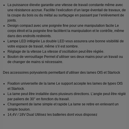
La puissance élevée garantie une vitesse de travail constante même avec
une résistance accrue. Facilite l’exécution d’un large éventail de travaux, de
la coupe du bois ou du métal au surfaçage en passant par l’enlèvement de
joints.
Design compact avec une poignée fine pour une manipulation facile Le
corps étroit et la poignée fine facilitent la manipulation et le contrôle, même
dans des endroits restreints.
Lampe LED intégrée La double LED vous assurera une bonne visibilité de
votre espace de travail, même s’il est sombre.
Réglage de la vitesse La vitesse d’oscillation peut être réglée.
Bouton de verrouillage Permet d’utiliser ses deux mains pour un travail ou
de changer de mains si nécessaire.
Des accessoires polyvalents permettant d’utiliser des lames OIS et Starlock
Fixation universelle de la lame Le support accepte les lames de types OIS
et Starlock.
La lame peut être installée dans plusieurs directions. L’angle peut être réglé
par paliers de 30° en fonction du travail.
Changement de lame simple et rapide La lame se retire en enlevant un
simple boulon.
14,4V / 18V Dual Utilisez les batteries dont vous disposez