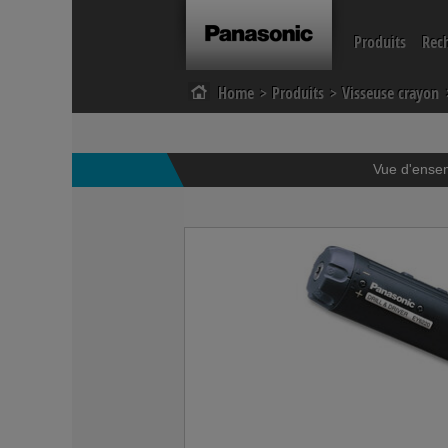
Produits
Rec
Home
Produits
Visseuse crayon
Perçeuse & visseuse
Visseuse crayon
Scies circulaire
Mauleuse d’angle
Vue d'ense