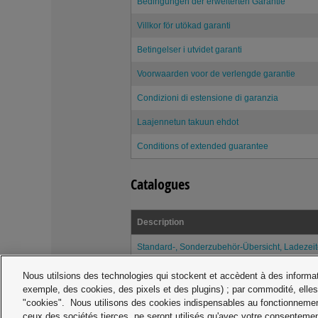
Bedingungen der erweiterten Garantie
Villkor för utökad garanti
Betingelser i utvidet garanti
Voorwaarden voor de verlengde garantie
Condizioni di estensione di garanzia
Laajennetun takuun ehdot
Conditions of extended guarantee
Catalogues
Description
Standard-, Sonderzubehör-Übersicht, Ladezei
Standaard- en speciale toebehoren-overzicht, 
Nous utilsions des technologies qui stockent et accèdent à des informati
exemple, des cookies, des pixels et des plugins) ; par commodité, elles
Overview standard / optional accessories / cha
"cookies". Nous utilisons des cookies indispensables au fonctionnemen
ceux des sociétés tierces, ne seront utilisés qu'avec votre consentemen