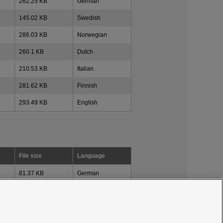
262.25 KB
German
145.02 KB
Swedish
286.03 KB
Norwegian
260.1 KB
Dutch
210.53 KB
Italian
281.62 KB
Finnish
293.49 KB
English
File size
Language
81.37 KB
German
75.2 KB
Dutch
75.11 KB
English