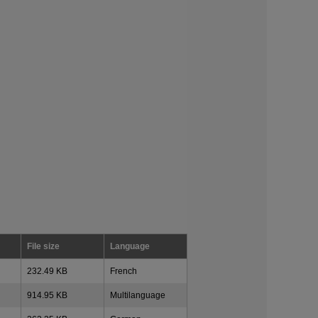
File size
Language
232.49 KB
French
914.95 KB
Multilanguage