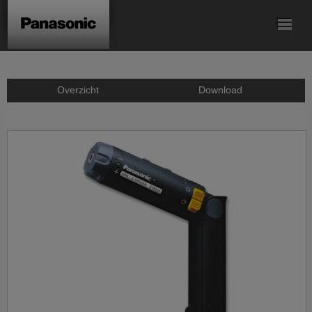
Accu-
Accu-
Accu-slagschroef/
Accu-schroef/
Accu-boorhamer
schroef/boormachine
knikschroevendraaier
slagmoermachines
klopboormachine
Accu-zagen
Overzicht
Download
Accu-haakse
Accu-kitpistolen
Accesoires
slijpmachine