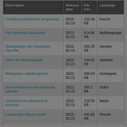
Description
Release
File
Language
date
size
Conditions d'extension de garantie
2022-
232.49
French
02-15
KB
Pan European Guarantee
2022-
914.95
Multilanguage
02-15
KB
Bedingungen der erweiterten
2022-
262.25
German
Garantie
02-15
KB
Villkor för utökad garanti
2022-
145.02
Swedish
02-15
KB
Betingelser i utvidet garanti
2022-
286.03
Norwegian
02-15
KB
Voorwaarden voor de verlengde
2022-
260.1
Dutch
garantie
02-15
KB
Condizioni di estensione di
2022-
210.53
Italian
garanzia
02-15
KB
Laajennetun takuun ehdot
2022-
281.62
Finnish
02-15
KB