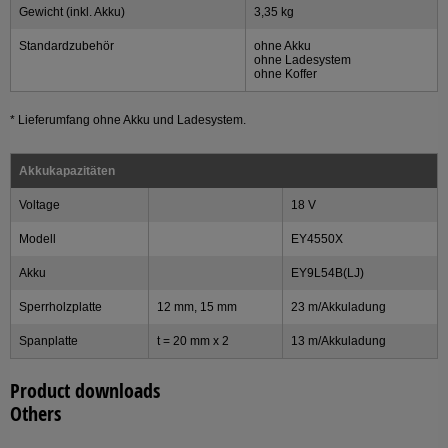
Gewicht (inkl. Akku)
3,35 kg
Standardzubehör
ohne Akku
ohne Ladesystem
ohne Koffer
* Lieferumfang ohne Akku und Ladesystem.
Akkukapazitäten
Voltage
18 V
Modell
EY4550X
Akku
EY9L54B(LJ)
Sperrholzplatte
12 mm, 15 mm
23 m/Akkuladung
Spanplatte
t = 20 mm x 2
13 m/Akkuladung
Product downloads
Others