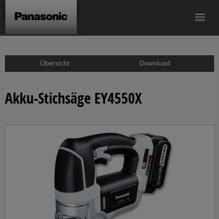
Akku-
Akku-
Akku-
Akku-
Akku-
Bohrschrauber
Knickschrauber
Ergoschrauber
Schlagbohrschrauber
Bohrhammer
Übersicht
Download
Akku-Sägen
Akku-
Akku-
Zubehör
Winkelschleifer
Kartuschenpistolen
Akku-Stichsäge EY4550X