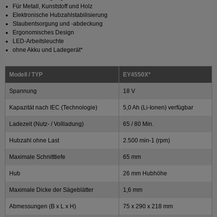
Für Metall, Kunststoff und Holz
Elektronische Hubzahlstabilisierung
Staubentsorgung und -abdeckung
Ergonomisches Design
LED-Arbeitsleuchte
ohne Akku und Ladegerät*
Modell / TYP
EY4550X*
Spannung
18 V
Kapazität nach IEC (Technologie)
5,0 Ah (Li-Ionen) verfügbar
Ladezeit (Nutz- / Vollladung)
65 / 80 Min.
Hubzahl ohne Last
2.500 min-1 (rpm)
Maximale Schnitttiefe
65 mm
Hub
26 mm Hubhöhe
Maximale Dicke der Sägeblätter
1,6 mm
Abmessungen (B x L x H)
75 x 290 x 218 mm