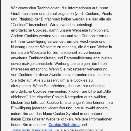
Conditions of extended guarantee
2022-
293.49
English
02-15
KB
Wir verwenden Technologien, die Informationen auf Ihrem
Gerät speichern und darauf zugreifen (z. B. Cookies, Pixels
Catalogues
und Plugins); der Einfachheit halber werden sie hier alle als
"Cookies" bezeichnet. Wir verwenden unbedingt
erforderliche Cookies, damit unsere Webseite funktioniert.
Andere Cookies werden von uns und von Drittanbietern nur
Description
Release
File
Language
date
size
mit Ihrer Einwilligung verwendet, um die Reichweite und
Nutzung unserer Webseite zu messen, die Art und Weise in
Standard-, Sonderzubehör-Übersicht,
2022-
81.37
German
der unsere Webseite für Sie funktionert zu verbessern,
Ladezeiten
02-15
KB
erweiterte Funktionalitäten und Personalisierung anzubieten
sowie maßgeschneiderte Werbung anzuzeigen, die Ihren
Standaard- en speciale toebehoren-
2022-
75.2
Dutch
overzicht, oplaadtijd
02-15
KB
Interessen entspricht. Wenn Sie mit unserer Verwendung
von Cookies für diese Zwecke einverstanden sind, klicken
Overview standard / optional
2022-
75.11
English
Sie bitte auf „Alle zulassen“, um alle Cookies zu
accessories / charging times
02-15
KB
akzeptieren. Wenn Sie möchten, dass wir nur unbedingt
erforderliche Cookies verwenden, klicken Sie bitte auf „Alle
Operating Instructions
ablehnen“. Um einzelne Cookie-Kategorien auszuwählen,
klicken Sie bitte auf „Cookie-Einstellungen“. Sie können Ihre
Einwilligung jederzeit widerrufen und Ihre Auswahl ändern,
indem Sie auf das blaue Cookie-Symbol in der unteren
Description
Release
File
Language
date
size
linken Ecke unserer Website klicken. Weitere Informationen
finden Sie in unserer
Cookie-Richtlinie
und
Operating Instructions Cordless
2012-
15.05
Multilanguage
Datenschutzerklärung
. Falls einige Funktionen nicht