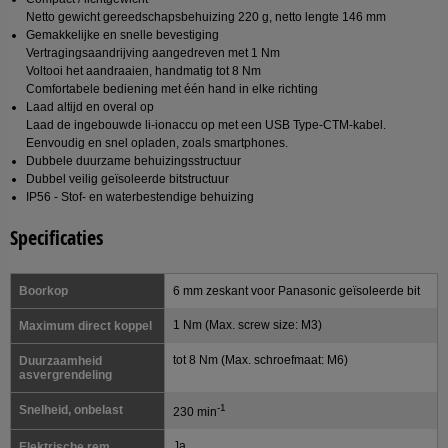
Netto gewicht gereedschapsbehuizing 220 g, netto lengte 146 mm
Gemakkelijke en snelle bevestiging
Vertragingsaandrijving aangedreven met 1 Nm
Voltooi het aandraaien, handmatig tot 8 Nm
Comfortabele bediening met één hand in elke richting
Laad altijd en overal op
Laad de ingebouwde li-ionaccu op met een USB Type-CTM-kabel.
Eenvoudig en snel opladen, zoals smartphones.
Dubbele duurzame behuizingsstructuur
Dubbel veilig geïsoleerde bitstructuur
IP56 - Stof- en waterbestendige behuizing
Specificaties
Boorkop
6 mm zeskant voor Panasonic geïsoleerde bit
1 Nm (Max. screw size: M3)
Maximum direct koppel
tot 8 Nm (Max. schroefmaat: M6)
Duurzaamheid
asvergrendeling
-1
Snelheid, onbelast
230 min
Ja
Elektrische rem