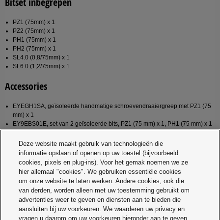
Bitset inbegrepen
PZ1 (75mm) x 1
PZ2 (75mm) x 1
PH1 (75mm) x 1
PH2 (75mm) x 1
SL4.0 (0,8/75mm) x 1
SL6.0 (1,2/75mm) x 1
Accessories
EYEGH1SA, geïsoleerde handmatige schroevendraaiergreep met PZ1 (75
mm) x 1
EY9EBS01E, set van 2 geïsoleerde bits, PZ1 (75 mm) x 1, PH1 (75 mm) x 1
EY9EBS02E, set van 2 geïsoleerde bits, PZ2 (75 mm) x 1, PH2 (75 mm) x 1
EY9EBS03E, set van 2 geïsoleerde bits, SL4.0 (0,8/75 mm) x 1, SL6.0
Deze website maakt gebruik van technologieën die
(1,2/75 mm) x 1
informatie opslaan of openen op uw toestel (bijvoorbeeld
cookies, pixels en plug-ins). Voor het gemak noemen we ze
Product downloads
hier allemaal "cookies". We gebruiken essentiële cookies
Brochures
om onze website te laten werken. Andere cookies, ook die
van derden, worden alleen met uw toestemming gebruikt om
advertenties weer te geven en diensten aan te bieden die
Description
Release
File
Language
aansluiten bij uw voorkeuren. We waarderen uw privacy en
date
size
vragen u daarom om uw voorkeuren hieronder aan te geven.