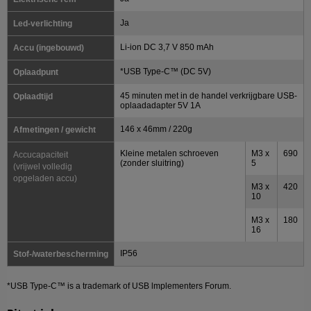
Ja
Led-verlichting
Li-ion DC 3,7 V 850 mAh
Accu (ingebouwd)
*USB Type-C™ (DC 5V)
Oplaadpunt
45 minuten met in de handel verkrijgbare USB-
Oplaadtijd
oplaadadapter 5V 1A
146 x 46mm / 220g
Afmetingen / gewicht
Kleine metalen schroeven
M3 x
690
Accucapaciteit
(zonder sluitring)
5
(vrijwel volledig
opgeladen accu)
M3 x
420
10
M3 x
180
16
IP56
Stof-/waterbescherming
*USB Type-C™ is a trademark of USB lmplementers Forum.