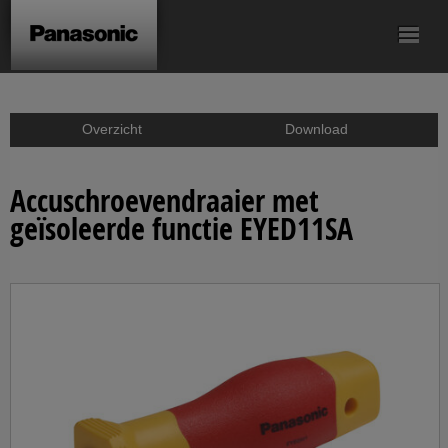
Accu-
Accu-
Accu-slagschroef/
Accu-schroef/
Accu-boorhamer
schroef/boormachine
knikschroevendraaier
slagmoermachines
klopboormachine
Accu-zagen
Overzicht
Download
Accu-haakse
Accu-kitpistolen
Accesoires
slijpmachine
Accuschroevendraaier met
geïsoleerde functie EYED11SA