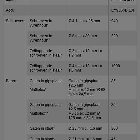
Accu
EY9L54B(LJ)
Schroeven
Schroeven in
Ø 4,1 mm x 25 mm
940
vurenhout*
Schroeven in
Ø 8 mm x 80 mm
320
vurenhout**
Zelftappende
Ø 3 mm x 13 mm t =
-
schroeven in staal*
1,2 mm
Zelftappende
Ø 4 mm x 13 mm t =
1000
schroeven in staal*
1,6 mm
Boren
Gaten in gipsplaat
Gaten in gipsplaat
85
+
12,5 mm +
Multiplex*
Multiplex 12 mm Ø 68
mm × 24,5 mm
Gaten in gipsplaat
Gaten in gipsplaat
35
+
12,5 mm +
Multiplex**
Multiplex 12 mm Ø
125 mm × 24,5 mm
Gaten in staal*
Ø 13 mm t = 1,6 mm
300
Gaten in staal*
Ø 21 mm t = 1,6 mm
45