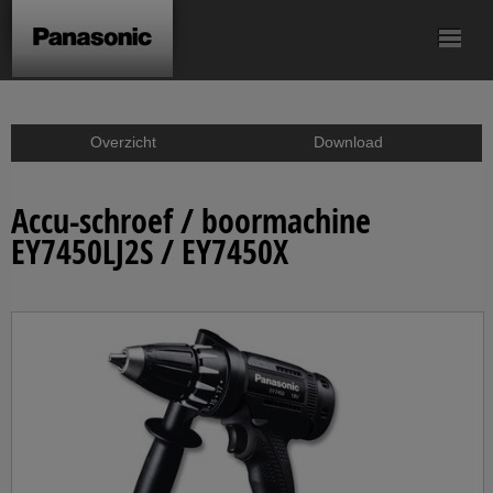
Accu-
Accu-
Accu-slagschroef/
Accu-schroef/
Accu-boorhamer
schroef/boormachine
knikschroevendraaier
slagmoermachines
klopboormachine
Accu-zagen
Overzicht
Download
Accu-haakse
Accu-kitpistolen
Accesoires
slijpmachine
Accu-schroef / boormachine
EY7450LJ2S / EY7450X