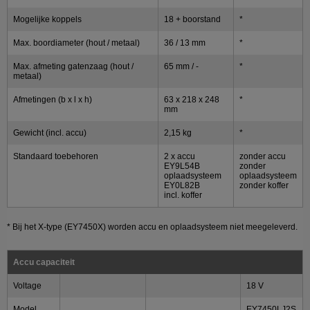
Mogelijke koppels
18 + boorstand
*
Max. boordiameter (hout / metaal)
36 / 13 mm
*
Max. afmeting gatenzaag (hout /
65 mm / -
*
metaal)
Afmetingen (b x l x h)
63 x 218 x 248
*
mm
Gewicht (incl. accu)
2,15 kg
*
Standaard toebehoren
2 x accu
zonder accu
EY9L54B
zonder
oplaadsysteem
oplaadsysteem
EY0L82B
zonder koffer
incl. koffer
* Bij het X-type (EY7450X) worden accu en oplaadsysteem niet meegeleverd.
Accu capaciteit
Voltage
18 V
Model
EY7450LJ2S