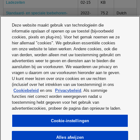
Ladezeiten
02-15
KB
Standaard- en speciale toebehoren-
2022-
75.2
Dutch
overzicht, oplaadtijd
02-15
KB
Deze website maakt gebruik van technologieën die
Overview standard / optional
2022-
75.11
English
informatie opslaan of openen op uw toestel (bijvoorbeeld
accessories / charging times
02-15
KB
cookies, pixels en plug-ins). Voor het gemak noemen we ze
hier allemaal "cookies". We gebruiken essentiële cookies
Operating Instructions
om onze website te laten werken. Andere cookies, ook die
van derden, worden alleen met uw toestemming gebruikt om
advertenties weer te geven en diensten aan te bieden die
Description
Release
File
Language
aansluiten bij uw voorkeuren. We waarderen uw privacy en
date
size
vragen u daarom om uw voorkeuren hieronder aan te geven.
U kunt meer lezen over onze cookies en uw rechten
Operating Instructions EY7442,
2012-
9.63
Multilanguage
(inclusief over het intrekken van uw toestemming) in ons
EY7450, EY7950
09-30
MB
Cookiebeleid
en ons
Privacybeleid
. Als sommige
functies niet correct worden weergegeven nadat u
toestemming hebt gegeven voor het gebruik van
Print
advertentiecookies, probeer de pagina dan opnieuw te laden.
Cookie-instellingen
Top
Alles afwijzen
© 2025 Panasonic Industry Europe GmbH