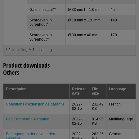
Gaten in staal**
Ø 33 mm t = 1,6 mm
45
Schroeven in
Ø 18 mm x 120 mm
140
vurenhout*
Schroeven in
Ø 30 mm x 40 mm
170
vurenhout**
* 2. instelling ** 1. instelling
Product downloads
Others
Description
Release
File
Language
date
size
Conditions d'extension de garantie
2022-
232.49
French
02-15
KB
Pan European Guarantee
2022-
914.95
Multilanguage
02-15
KB
Bedingungen der erweiterten
2022-
262.25
German
Garantie
02-15
KB