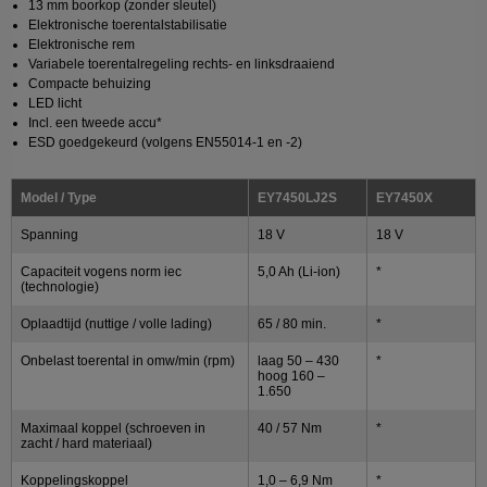
13 mm boorkop (zonder sleutel)
Elektronische toerentalstabilisatie
Elektronische rem
Variabele toerentalregeling rechts- en linksdraaiend
Compacte behuizing
LED licht
Incl. een tweede accu*
ESD goedgekeurd (volgens EN55014-1 en -2)
Model / Type
EY7450LJ2S
EY7450X
Spanning
18 V
18 V
Capaciteit vogens norm iec
5,0 Ah (Li-ion)
*
(technologie)
Oplaadtijd (nuttige / volle lading)
65 / 80 min.
*
Onbelast toerental in omw/min (rpm)
laag 50 – 430
*
hoog 160 –
1.650
Maximaal koppel (schroeven in
40 / 57 Nm
*
zacht / hard materiaal)
Koppelingskoppel
1,0 – 6,9 Nm
*