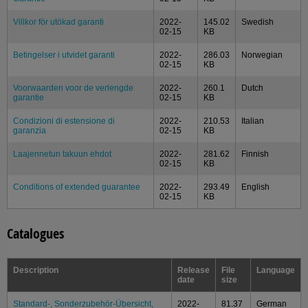
Villkor för utökad garanti
2022-
145.02
Swedish
02-15
KB
Betingelser i utvidet garanti
2022-
286.03
Norwegian
02-15
KB
Voorwaarden voor de verlengde
2022-
260.1
Dutch
garantie
02-15
KB
Condizioni di estensione di
2022-
210.53
Italian
garanzia
02-15
KB
Laajennetun takuun ehdot
2022-
281.62
Finnish
02-15
KB
Conditions of extended guarantee
2022-
293.49
English
02-15
KB
Catalogues
Description
Release
File
Language
date
size
Standard-, Sonderzubehör-Übersicht,
2022-
81.37
German