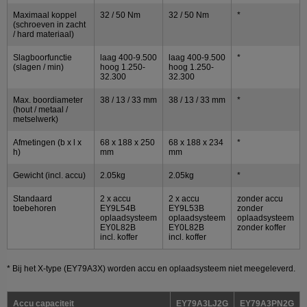
Maximaal koppel
32 / 50 Nm
32 / 50 Nm
*
(schroeven in zacht
/ hard materiaal)
Slagboorfunctie
laag 400-9.500
laag 400-9.500
*
(slagen / min)
hoog 1.250-
hoog 1.250-
32.300
32.300
Max. boordiameter
38 / 13 / 33 mm
38 / 13 / 33 mm
*
(hout / metaal /
metselwerk)
Afmetingen (b x l x
68 x 188 x 250
68 x 188 x 234
*
h)
mm
mm
Gewicht (incl. accu)
2.05kg
2.05kg
*
Standaard
2 x accu
2 x accu
zonder accu
toebehoren
EY9L54B
EY9L53B
zonder
oplaadsysteem
oplaadsysteem
oplaadsysteem
EY0L82B
EY0L82B
zonder koffer
incl. koffer
incl. koffer
* Bij het X-type (EY79A3X) worden accu en oplaadsysteem niet meegeleverd.
Accu capaciteit
EY79A3LJ2G
EY79A3PN2G