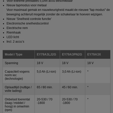
Voor extreme prestaties 5,0Ah accu beschikbaar
Nieuw tapmodus voor metaal
Voor maximaal gemak en nauwkeurigheid maakt de nieuwe "tap modus" de
beweging achteruit mogelijk zonder de schakelaar te hoeven wijzigen.
Nieuw ‘Snelheid controle functie’
Electronische snelheidscontrol
Electrische rem
Riemhaak
LED licht
Incl. 2 accu’s
Model / Type
EY79A3LJ2G
EY79A3PN2G
EY79A3X
Spanning
18 V
18 V
18 V
Capaciteit vogens
5,0 Ah (Li-ion)
3,0 Ah (Li-ion)
*
norm iec
(technologie)
Oplaadtijd (nuttige /
65 / 80 min.
45 / 60 min.
*
volle lading)
Onbelast toerental
20-530 / 70
20-530 / 70
*
(laag / middel /
-1800
-1800
hoog) in omw/min
(rpm)