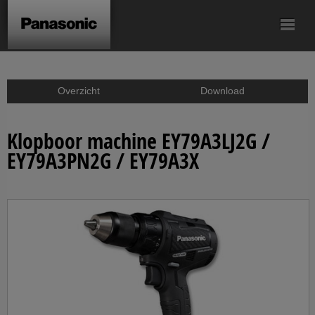
Accu-
Accu-
Accu-slagschroef/
Accu-schroef/
Accu-boorhamer
schroef/boormachine
knikschroevendraaier
slagmoermachines
klopboormachine
Accu-zagen
Overzicht
Download
Accu-haakse
Accu-kitpistolen
Accesoires
slijpmachine
Klopboor machine EY79A3LJ2G /
EY79A3PN2G / EY79A3X