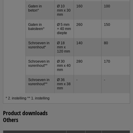
Gaten in
Ø 10
160
100
beton*
mm x 30
mm
Gaten in
Ø 5 mm
260
150
baksteen*
× 40 mm
diepte
Schroeven in
Ø 18
140
80
vurenhout*
mm x
120 mm
Schroeven in
Ø 30
280
170
vurenhout**
mm x 40
mm
Schroeven in
Ø 36
-
-
vurenhout**
mm x 38
mm
* 2. instelling ** 1. instelling
Product downloads
Others