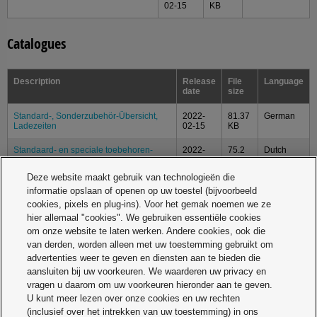
02-15
KB
Catalogues
Description
Release
File
Language
date
size
Standard-, Sonderzubehör-Übersicht,
2022-
81.37
German
Ladezeiten
02-15
KB
Standaard- en speciale toebehoren-
2022-
75.2
Dutch
overzicht, oplaadtijd
02-15
KB
Deze website maakt gebruik van technologieën die
Overview standard / optional
2022-
75.11
English
informatie opslaan of openen op uw toestel (bijvoorbeeld
accessories / charging times
02-15
KB
cookies, pixels en plug-ins). Voor het gemak noemen we ze
hier allemaal "cookies". We gebruiken essentiële cookies
Operating Instructions
om onze website te laten werken. Andere cookies, ook die
van derden, worden alleen met uw toestemming gebruikt om
advertenties weer te geven en diensten aan te bieden die
Description
Release
File
Language
aansluiten bij uw voorkeuren. We waarderen uw privacy en
date
size
vragen u daarom om uw voorkeuren hieronder aan te geven.
U kunt meer lezen over onze cookies en uw rechten
Operating Instructions EY74A2,
2017-
2.1
Multilanguage
(inclusief over het intrekken van uw toestemming) in ons
EY79A2
09-30
MB