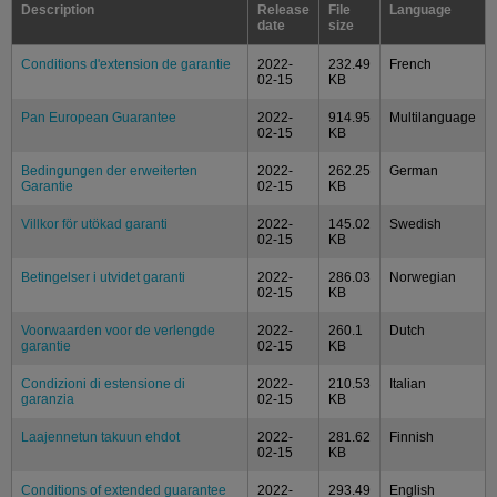
Description
Release
File
Language
date
size
Conditions d'extension de garantie
2022-
232.49
French
02-15
KB
Pan European Guarantee
2022-
914.95
Multilanguage
02-15
KB
Bedingungen der erweiterten
2022-
262.25
German
Garantie
02-15
KB
Villkor för utökad garanti
2022-
145.02
Swedish
02-15
KB
Betingelser i utvidet garanti
2022-
286.03
Norwegian
02-15
KB
Voorwaarden voor de verlengde
2022-
260.1
Dutch
garantie
02-15
KB
Condizioni di estensione di
2022-
210.53
Italian
garanzia
02-15
KB
Laajennetun takuun ehdot
2022-
281.62
Finnish
02-15
KB
Conditions of extended guarantee
2022-
293.49
English