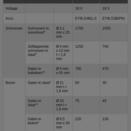
Voltage
18 V
18 V
Accu
EY9L54B(LJ)
EY9L53B(PN)
Schroeven
Schroeven in
Ø 4,1
1750
1050
vurenhout*
mm x 25
mm
Zelftappende
Ø 4 mm
1250
740
schroeven in
x 13 mm
staal*
t = 1,6
mm
Gaten in
Ø 6 mm
790
470
baksteen**
x 45 mm
Boren
Gaten in staal*
Ø 21
50
30
mm t =
1,6 mm
Gaten in
Ø 33
75
45
staal**
mm t =
1,6 mm
Gaten in
Ø 6,5
220
130
betonl*
mm x 30
mm